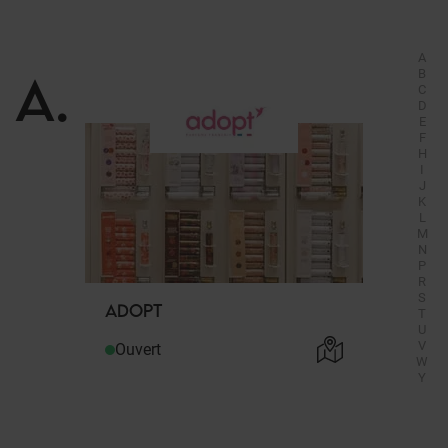
A
A
.
B
C
D
E
F
H
I
J
K
L
M
N
P
R
S
ADOPT
T
U
V
Ouvert
W
Y