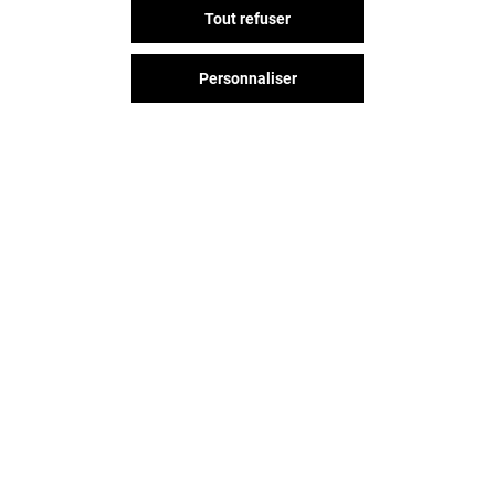
WAFFLE FACTORY
PIERRE HERM
Tout refuser
Ouvert
Ouvert
Personnaliser
Vous avez quitté Saint-lazare ?
L'aventure continue sur les
réseaux sociaux !
SAINT-LAZARE & VOUS