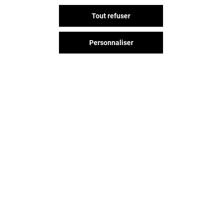
LA FABRIQUE COOKIE
AUX MERVEILL
Tout refuser
Ouvert
Fermé
Personnaliser
Vous avez quitté Saint-lazare ?
L'aventure continue sur les
réseaux sociaux !