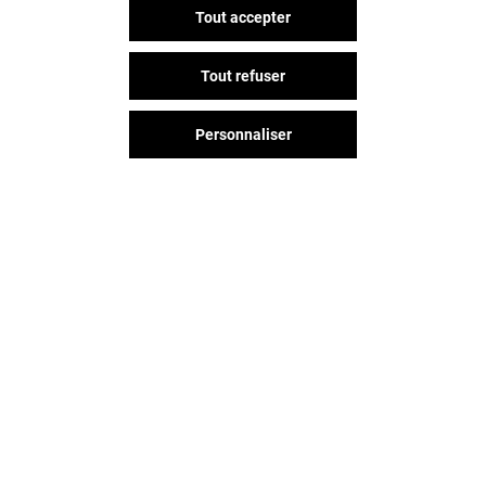
Tout accepter
PROMOD
CHANGE
Tout refuser
Ouvert
Ouvert
Personnaliser
Vous avez quitté Saint-lazare ?
L'aventure continue sur les
réseaux sociaux !