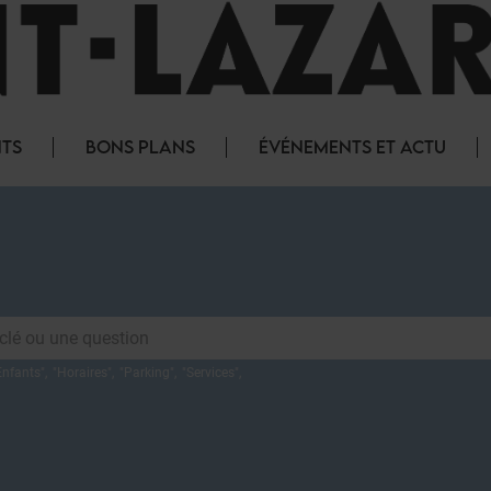
NTS
BONS PLANS
ÉVÉNEMENTS ET ACTU
Enfants
",
"
Horaires
",
"
Parking
",
"
Services
",