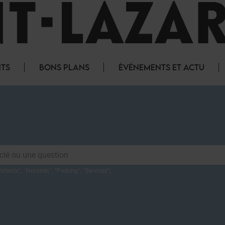
NTS
BONS PLANS
ÉVÉNEMENTS ET ACTU
Enfants
",
"
Horaires
",
"
Parking
",
"
Services
",