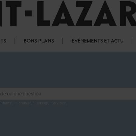
NTS
BONS PLANS
ÉVÉNEMENTS ET ACTU
Enfants
",
"
Horaires
",
"
Parking
",
"
Services
",