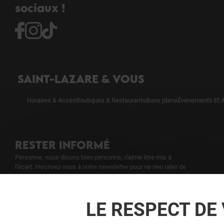
sociaux !
SAINT-LAZARE & VOUS
Horaires & Accès
Boutiques & Restaurants
Bons plans
Événements Et A
RESTER INFORMÉ
Personne, nous disons bien personne, n'aime être mis à
l'écart. Inscrivez-vous à notre newsletter pour ne rien rater de
notre actualité.
LE RESPECT DE 
Voir notre politique de protection des
données personelles
.