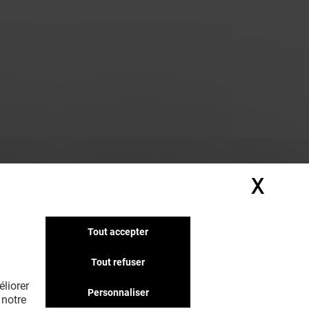
X
Masq
Tout accepter
Tout refuser
liorer
Personnaliser
 notre