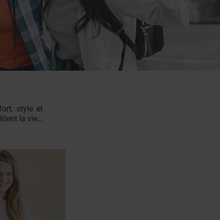
rt, style et
itent la vie…