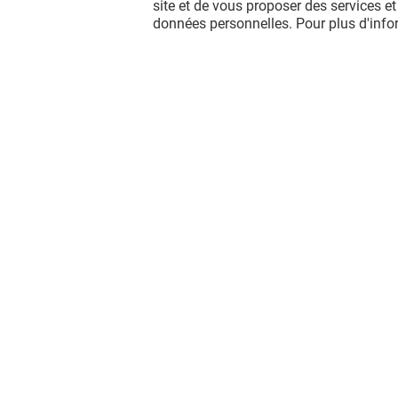
site et de vous proposer des services et
données personnelles. Pour plus d'inf
Vous avez quitté Saint-lazare ?
L'aventure continue sur les réseaux
sociaux !