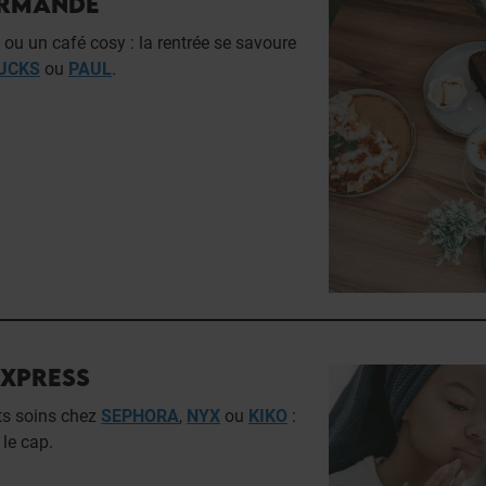
URMANDE
ou un café cosy : la rentrée se savoure
UCKS
ou
PAUL
.
EXPRESS
its soins chez
SEPHORA
,
NYX
ou
KIKO
:
 le cap.