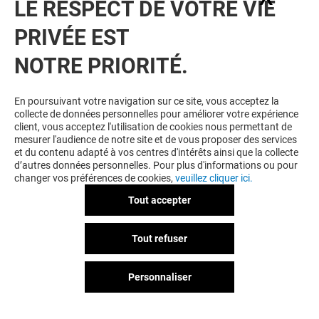
LE RESPECT DE VOTRE VIE
BONS PLANS
PRIVÉE EST
NOTRE PRIORITÉ.
En poursuivant votre navigation sur ce site, vous acceptez la
collecte de données personnelles pour améliorer votre expérience
client, vous acceptez l'utilisation de cookies nous permettant de
mesurer l'audience de notre site et de vous proposer des services
et du contenu adapté à vos centres d'intérêts ainsi que la collecte
HISTOIRE D'OR
d’autres données personnelles. Pour plus d'informations ou pour
changer vos préférences de cookies,
veuillez cliquer ici.
20€ EN BON D'ACHAT POUR
TOUT PERÇAGE*
Tout accepter
Valable du 22/07/26 au 31/08/26
Tout refuser
Personnaliser
VOIR LE DETAIL