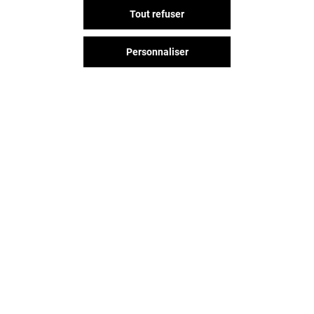
Offre permanente
Tout refuser
Personnaliser
VOIR LE DETAIL
Vous avez quitté Saint-lazare ?
L'aventure continue sur les
réseaux sociaux !
SAINT-LAZARE & VOUS